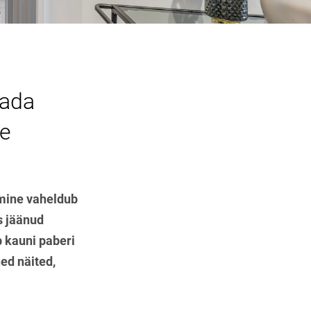
tada
ke
imine vaheldub
s jäänud
b kauni paberi
ed näited,