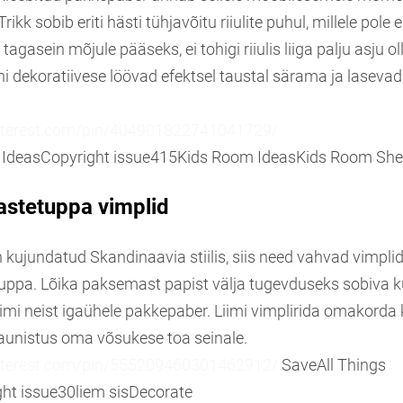
ikk sobib eriti hästi tühjavõitu riiulite puhul, millele pole e
agasein mõjule pääseks, ei tohigi riiulis liiga palju asju ol
i dekoratiivese löövad efektsel taustal särama ja lasevad
nterest.com/pin/404901822741041729/
 Ideas
Copyright issue
415
Kids Room Ideas
Kids Room She
astetuppa vimplid
 kujundatud Skandinaavia stiilis, siis need vahvad vimpli
etuppa. Lõika paksemast papist välja tugevduseks sobiva 
imi neist igaühele pakkepaber. Liimi vimplirida omakorda 
aunistus oma võsukese toa seinale.
nterest.com/pin/555209460301462912/
Save
All Things
ht issue
30
liem sis
Decorate