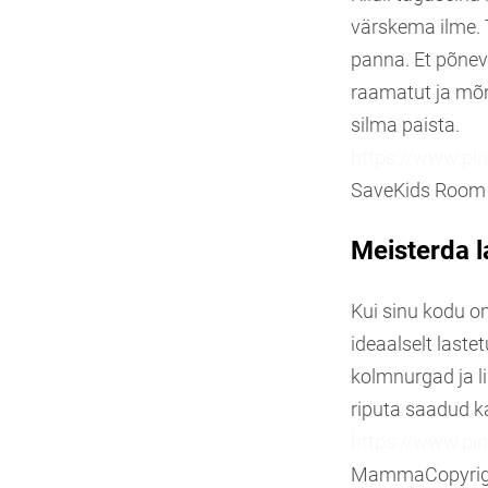
värskema ilme. Tr
panna. Et põnev t
raamatut ja mõn
silma paista.
https://www.pi
Save
Kids Room
Meisterda l
Kui sinu kodu on
ideaalselt last
kolmnurgad ja li
riputa saadud k
https://www.pi
Mamma
Copyrig