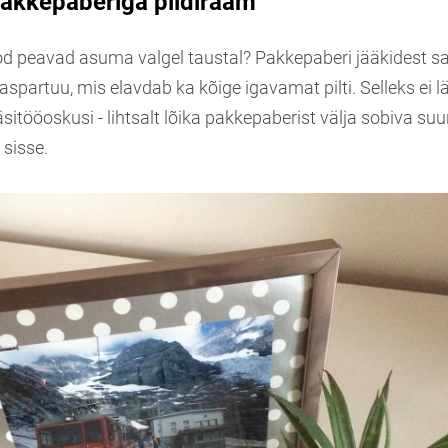
akkepaberiga pildiraam
tod peavad asuma valgel taustal? Pakkepaberi jääkidest sa
spartuu, mis elavdab ka kõige igavamat pilti. Selleks ei l
käsitööoskusi - lihtsalt lõika pakkepaberist välja sobiva su
 sisse.