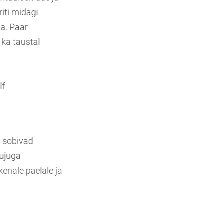
riti midagi
la. Paar
 ka taustal
lf
d sobivad
kujuga
kenale paelale ja