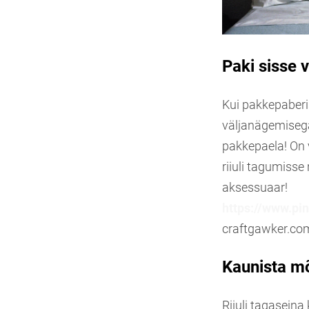
Paki sisse 
Kui pakkepaberi
väljanägemisega
pakkepaela! On v
riiuli tagumisse
aksessuaar!
https://www.p
craftgawker.co
Kaunista mõn
Riiuli tagasein