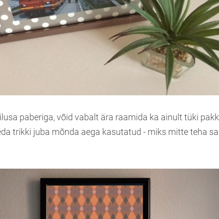
i ilusa paberiga, võid vabalt ära raamida ka ainult tüki pak
da trikki juba mõnda aega kasutatud - miks mitte teha 