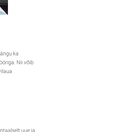
mängu ka
öriga. Nii võib
vilaua
taalselt uue ja