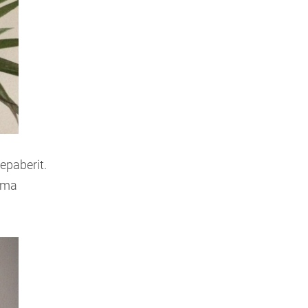
kepaberit.
sama