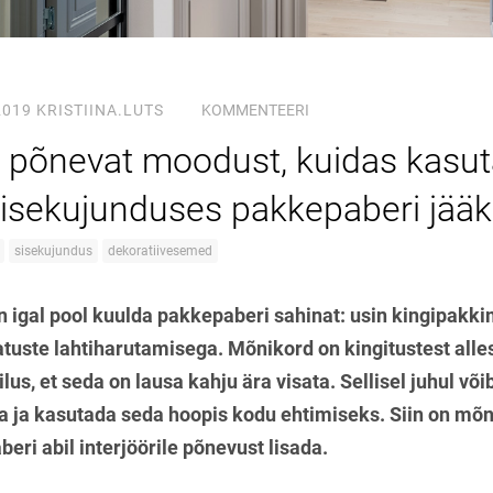
2019
KRISTIINA.LUTS
KOMMENTEERI
s põnevat moodust, kuidas kasu
isekujunduses pakkepaberi jää
sisekujundus
dekoratiivesemed
 igal pool kuulda pakkepaberi sahinat: usin kingipakk
atuste lahtiharutamisega. Mõnikord on kingitustest alle
lus, et seda on lausa kahju ära visata. Sellisel juhul või
tta ja kasutada seda hoopis kodu ehtimiseks. Siin on mõn
eri abil interjöörile põnevust lisada.