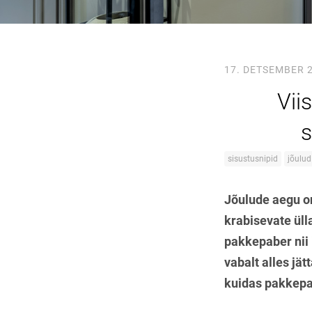
17. DETSEMBER 
Vii
s
sisustusnipid
jõulud
Jõulude aegu on
krabisevate üll
pakkepaber nii i
vabalt alles jä
kuidas pakkepab