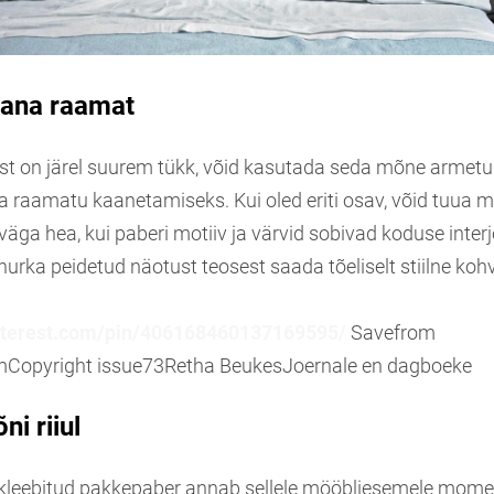
vana raamat
st on järel suurem tükk, võid kasutada seda mõne armetu
 raamatu kaanetamiseks. Kui oled eriti osav, võid tuua 
äga hea, kui paberi motiiv ja värvid sobivad koduse interjö
 nurka peidetud näotust teosest saada tõeliselt stiilne koh
interest.com/pin/406168460137169595/
Save
from
m
Copyright issue
73
Retha Beukes
Joernale en dagboeke
i riiul
a kleebitud pakkepaber annab sellele mööbliesemele momen