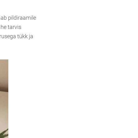
ab pildiraamile
ähe tarvis
urusega tükk ja