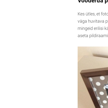
Vooderda p
Kes ütles, et fo
väga huvitava pa
mingeid erilisi 
aseta pildiraami