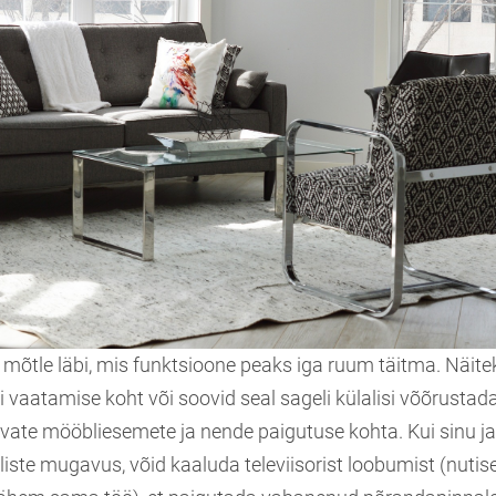
 mõtle läbi, mis funktsioone peaks iga ruum täitma. Näite
ri vaatamise koht või soovid seal sageli külalisi võõrusta
evate mööbliesemete ja nende paigutuse kohta. Kui sinu j
liste mugavus, võid kaaluda televiisorist loobumist (nut