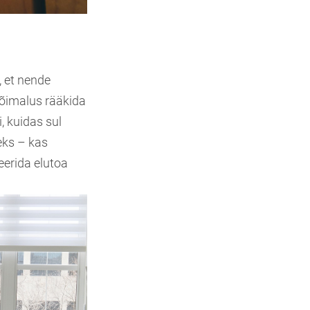
, et nende
võimalus rääkida
, kuidas sul
eks – kas
erida elutoa