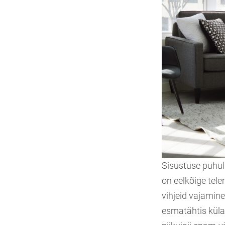
Sisustuse puhul
on eelkõige tele
vihjeid vajamin
esmatähtis küla