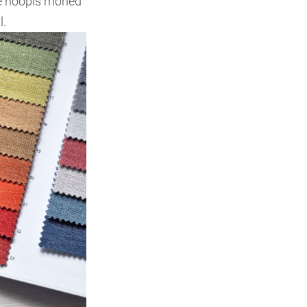
le hoopis mõned
l.