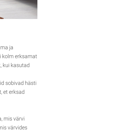
ima ja
ni kolm erksamat
k, kui kasutad
id sobivad hästi
, et erksad
, mis värvi
mis värvides