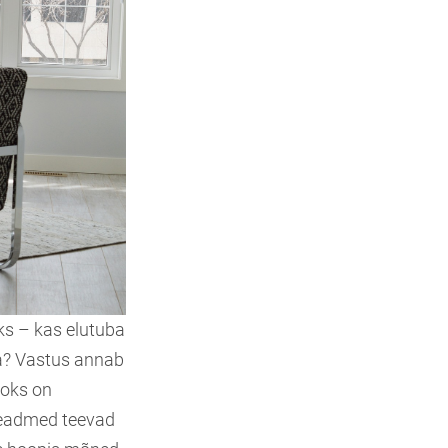
ks – kas elutuba
da? Vastus annab
aoks on
iseadmed teevad