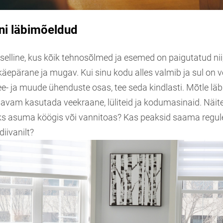
ni läbimõeldud
elline, kus kõik tehnosõlmed ja esemed on paigutatud nii
äepärane ja mugav. Kui sinu kodu alles valmib ja sul on 
vee- ja muude ühenduste osas, tee seda kindlasti. Mõtle läbi
avam kasutada veekraane, lüliteid ja kodumasinaid. Näit
 asuma köögis või vannitoas? Kas peaksid saama regule
diivanilt?