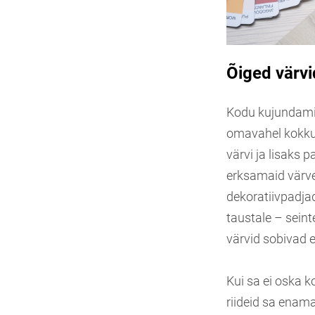
Õiged värvi
Kodu kujundamis
omavahel kokku 
värvi ja lisaks p
erksamaid värve
dekoratiivpadja
taustale – seint
värvid sobivad 
Kui sa ei oska 
riideid sa enama