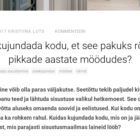
017
KRISTIINA.LUTS
KOMMENTEERI
kujundada kodu, et see pakuks 
pikkade aastate möödudes?
odu sisustamine
sisekujundus
mööbel
värvid
e võib olla paras väljakutse. Seetõttu tekib paljudel 
anu teed ja lähtuda sisustuse valikul hetkemoest. See o
õtta aluseks omaenda soovid ja eelistused. Kui kodu on
ga ka rohkem rahul. Kuidas kujundada kodu, mis on ja j
st, mis parajasti sisustusmaailmas laineid lööb?