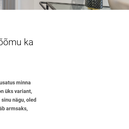
rõõmu ka
kiusatus minna
n üks variant,
 sinu nägu, oled
ääb armsaks,