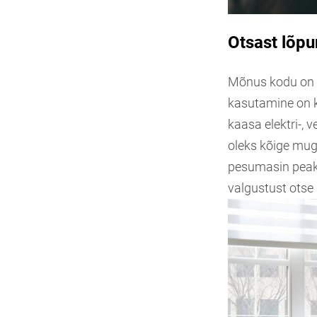
Otsast lõpu
Mõnus kodu on s
kasutamine on k
kaasa elektri-, 
oleks kõige mug
pesumasin peaks
valgustust otse 