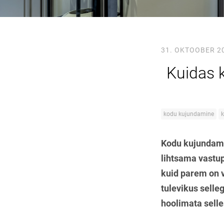
31. OKTOOBER 2
Kuidas 
kodu kujundamine
k
Kodu kujundamin
lihtsama vastup
kuid parem on v
tulevikus selle
hoolimata selle