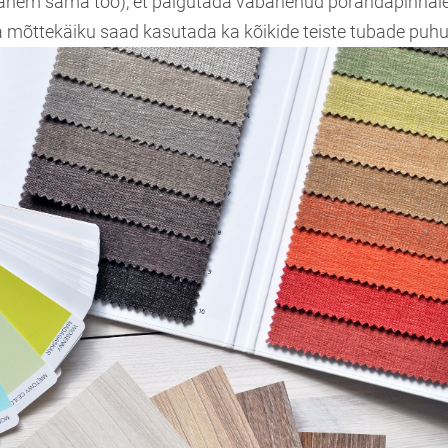
-vähem sama töö), et paigutada vabanenud põrandapinna
a mõttekäiku saad kasutada ka kõikide teiste tubade puhu