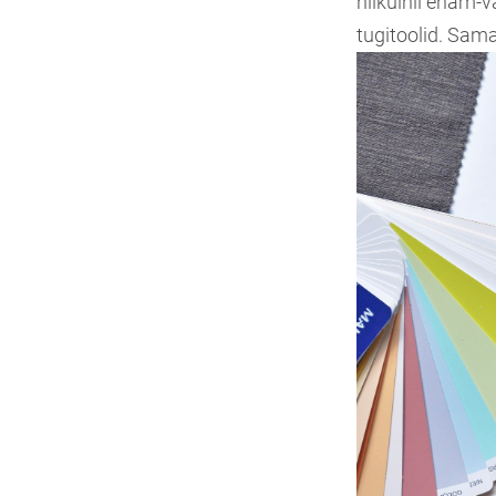
niikuinii enam
tugitoolid. Sam