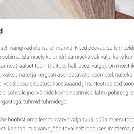
d
el mängivad olulist rolli värvid. Need peavad sulle meeld
sobima. Elamisele koloriidi lisamiseks vali välja kaks ku
aar neutraalset tooni (näiteks hall, beež, valge). On mõistli
 väiksematel ja kergesti asendatavatel esemetel, näiteks
d, voodipesu, sisustusaksessuaarid jms. Neutraalsed toon
ele, sohvale jne. Värvide kombineerimisel lähtu põhireeglist
ergastega, tuhmid tuhmidega.
kohe hoobist oma lemmikvärve välja tuua, püüa meenutada
sti kannad, mis värve jääd tavaliselt looduses imetlema, 