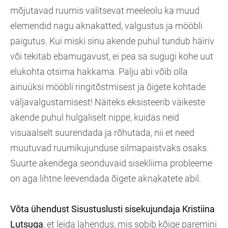
mõjutavad ruumis valitsevat meeleolu ka muud
elemendid nagu aknakatted, valgustus ja mööbli
paigutus. Kui miski sinu akende puhul tundub häiriv
või tekitab ebamugavust, ei pea sa sugugi kohe uut
elukohta otsima hakkama. Palju abi võib olla
ainuüksi mööbli ringitõstmisest ja õigete kohtade
väljavalgustamisest! Näiteks eksisteerib väikeste
akende puhul hulgaliselt nippe, kuidas neid
visuaalselt suurendada ja rõhutada, nii et need
muutuvad ruumikujunduse silmapaistvaks osaks.
Suurte akendega seonduvaid sisekliima probleeme
on aga lihtne leevendada õigete aknakatete abil.
Võta ühendust Sisustuslusti sisekujundaja Kristiina
Lutsuga
, et leida lahendus, mis sobib kõige paremini