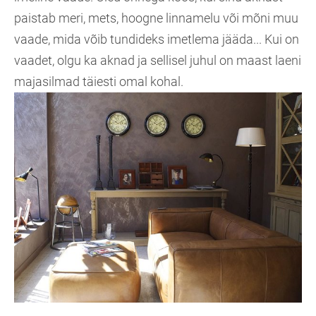
paistab meri, mets, hoogne linnamelu või mõni muu
vaade, mida võib tundideks imetlema jääda... Kui on
vaadet, olgu ka aknad ja sellisel juhul on maast laeni
majasilmad täiesti omal kohal.