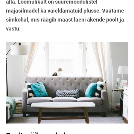
alla. Loomulikult on suuremõõdulistel
majasilmadel ka vaieldamatuid plusse. Vaatame
siinkohal, mis räägib maast laeni akende poolt ja
vastu.