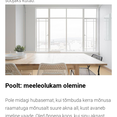
soojaks kütab.
Poolt: meeleolukam olemine
Pole midagi hubasemat, kui tõmbuda kerra mõnusa
raamatuga mõnusalt suure akna all, kust avaneb
imeline vaade. Oled õnnega koos, kui sinu aknast