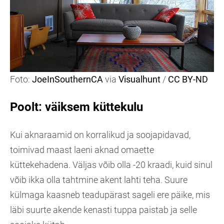
Foto:
JoeInSouthernCA
via
Visualhunt
/
CC BY-ND
Poolt: väiksem küttekulu
Kui aknaraamid on korralikud ja soojapidavad,
toimivad maast laeni aknad omaette
küttekehadena. Väljas võib olla -20 kraadi, kuid sinul
võib ikka olla tahtmine akent lahti teha. Suure
külmaga kaasneb teadupärast sageli ere päike, mis
läbi suurte akende kenasti tuppa paistab ja selle