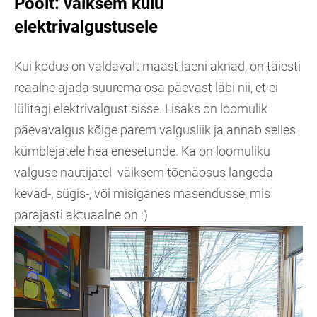
Poolt: väiksem kulu
elektrivalgustusele
Kui kodus on valdavalt maast laeni aknad, on täiesti
reaalne ajada suurema osa päevast läbi nii, et ei
lülitagi elektrivalgust sisse. Lisaks on loomulik
päevavalgus kõige parem valgusliik ja annab selles
kümblejatele hea enesetunde. Ka on loomuliku
valguse nautijatel väiksem tõenäosus langeda
kevad-, sügis-, või misiganes masendusse, mis
parajasti aktuaalne on :)