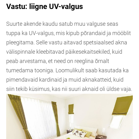
Vastu: liigne UV-valgus
Suurte akende kaudu satub muu valguse seas
tuppa ka UV-valgus, mis kipub põrandaid ja mööblit
pleegitama. Selle vastu aitavad spetsiaalsed akna
välispinnale kleebitavad päikesekaitsekiled, kuid
peab arvestama, et need on reeglina õrnalt
tumedama tooniga. Loomulikult saab kasutada ka
pimendavaid kardinaid ja muid aknakatteid, kuid
siin tekib küsimus, kas nii suuri aknaid oli üldse vaja.