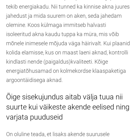
tekib energiakadu. Nii tunned ka kinnise akna juures
jahedust ja mida suurem on aken, seda jahedam
olemine. Koos külmaga immitseb halvasti
isoleeritud akna kaudu tuppa ka müra, mis võib
mõnele inimesele mõjuda väga häirivalt. Kui plaanid
kolida elamisse, kus on maast laeni aknad, kontrolli
kindlasti nende (paigaldus)kvaliteeti. Kõige
energiatõhusamad on kolmekordse klaaspaketiga
argoontäidisega aknad.
Õige sisekujundus aitab välja tuua nii
suurte kui väikeste akende eelised ning
varjata puuduseid
On oluline teada, et lisaks akende suurusele