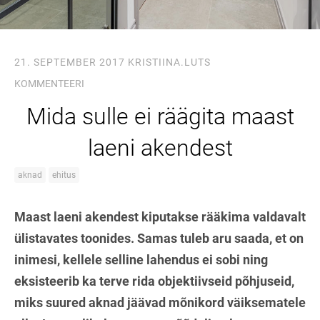
21. SEPTEMBER 2017
KRISTIINA.LUTS
KOMMENTEERI
Mida sulle ei räägita maast
laeni akendest
aknad
ehitus
Maast laeni akendest kiputakse rääkima valdavalt
ülistavates toonides. Samas tuleb aru saada, et on
inimesi, kellele selline lahendus ei sobi ning
eksisteerib ka terve rida objektiivseid põhjuseid,
miks suured aknad jäävad mõnikord väiksematele