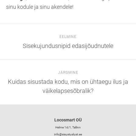
sinu kodule ja sinu akendele!
EELMINE
Sisekujundusnipid edasijõudnutele
JÄRGMINE
Kuidas sisustada kodu, mis on ühtaegu ilus ja
väikelapsesõbralik?
Locosmart OÜ
Helme 14/1, Tallinn
info@sisustuslust.ee