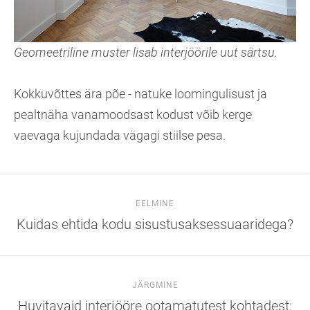
Geomeetriline muster lisab interjöörile uut särtsu.
Kokkuvõttes ära põe - natuke loomingulisust ja
pealtnäha vanamoodsast kodust võib kerge
vaevaga kujundada vägagi stiilse pesa.
EELMINE
Kuidas ehtida kodu sisustusaksessuaaridega?
JÄRGMINE
Huvitavaid interjööre ootamatutest kohtadest: