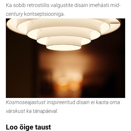
Ka sobib retrostiilis valgustite disain imehästi
mid-
century
kontseptsiooniga.
Kosmoseajastust inspireeritud disain ei kaota oma
värskust ka tänapäeval.
Loo õige taust