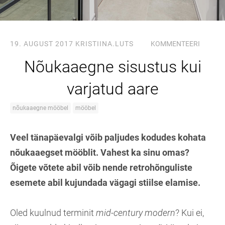
19. AUGUST 2017
KRISTIINA.LUTS
KOMMENTEERI
Nõukaaegne sisustus kui
varjatud aare
nõukaaegne mööbel
mööbel
Veel tänapäevalgi võib paljudes kodudes kohata
nõukaaegset mööblit. Vahest ka sinu omas?
Õigete võtete abil võib nende retrohõnguliste
esemete abil kujundada vägagi stiilse elamise.
Oled kuulnud terminit
mid-century modern
? Kui ei,