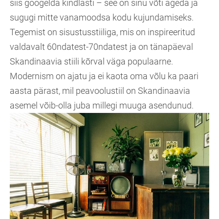
siis googelda kindlasti – see on sinu võti ägeda ja
sugugi mitte vanamoodsa kodu kujundamiseks.
Tegemist on sisustusstiiliga, mis on inspireeritud
valdavalt 60ndatest-70ndatest ja on tänapäeval
Skandinaavia stiili kõrval väga populaarne.
Modernism on ajatu ja ei kaota oma võlu ka paari
aasta pärast, mil peavoolustiil on Skandinaavia
asemel võib-olla juba millegi muuga asendunud.