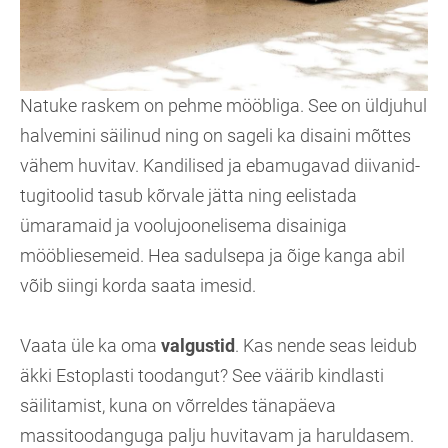
Natuke raskem on pehme mööbliga. See on üldjuhul
halvemini säilinud ning on sageli ka disaini mõttes
vähem huvitav. Kandilised ja ebamugavad diivanid-
tugitoolid tasub kõrvale jätta ning eelistada
ümaramaid ja voolujoonelisema disainiga
mööbliesemeid. Hea sadulsepa ja õige kanga abil
võib siingi korda saata imesid.
Vaata üle ka oma
valgustid
. Kas nende seas leidub
äkki Estoplasti toodangut? See väärib kindlasti
säilitamist, kuna on võrreldes tänapäeva
massitoodanguga palju huvitavam ja haruldasem.