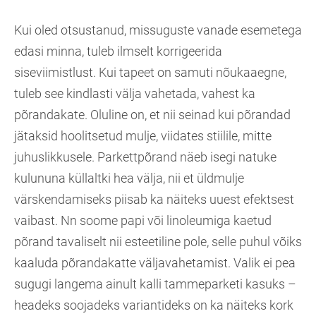
Kui oled otsustanud, missuguste vanade esemetega
edasi minna, tuleb ilmselt korrigeerida
siseviimistlust. Kui tapeet on samuti nõukaaegne,
tuleb see kindlasti välja vahetada, vahest ka
põrandakate. Oluline on, et nii seinad kui põrandad
jätaksid hoolitsetud mulje, viidates stiilile, mitte
juhuslikkusele. Parkettpõrand näeb isegi natuke
kulununa küllaltki hea välja, nii et üldmulje
värskendamiseks piisab ka näiteks uuest efektsest
vaibast. Nn soome papi või linoleumiga kaetud
põrand tavaliselt nii esteetiline pole, selle puhul võiks
kaaluda põrandakatte väljavahetamist. Valik ei pea
sugugi langema ainult kalli tammeparketi kasuks –
headeks soojadeks variantideks on ka näiteks kork