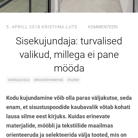
5. APRILL 2018
KRISTIINA.LUTS
KOMMENTEERI
Sisekujundaja: turvalised
valikud, millega ei pane
mööda
sisekujundus
dekoratiivesemed
muster
Kodu kujundamine võib olla paras väljakutse, seda
enam, et sisustuspoodide kaubavalik võtab kohati
lausa silme eest kirjuks. Kuidas erinevate
materjalide, mööbli ja tekstiilide maailmas
orienteeruda ja selekteerida välja tooted, mis on