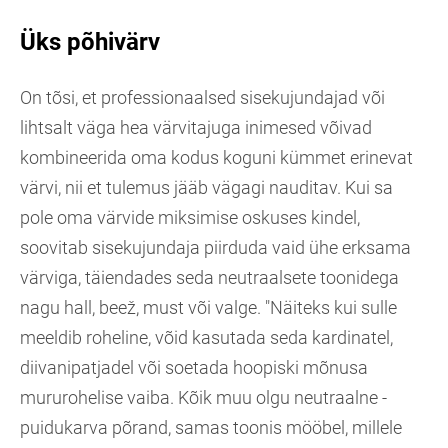
Üks põhivärv
On tõsi, et professionaalsed sisekujundajad või
lihtsalt väga hea värvitajuga inimesed võivad
kombineerida oma kodus koguni kümmet erinevat
värvi, nii et tulemus jääb vägagi nauditav. Kui sa
pole oma värvide miksimise oskuses kindel,
soovitab sisekujundaja piirduda vaid ühe erksama
värviga, täiendades seda neutraalsete toonidega
nagu hall, beež, must või valge. "Näiteks kui sulle
meeldib roheline, võid kasutada seda kardinatel,
diivanipatjadel või soetada hoopiski mõnusa
mururohelise vaiba. Kõik muu olgu neutraalne -
puidukarva põrand, samas toonis mööbel, millele