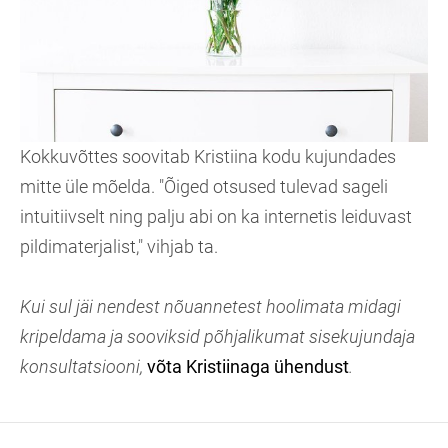
Kokkuvõttes soovitab Kristiina kodu kujundades
mitte üle mõelda. "Õiged otsused tulevad sageli
intuitiivselt ning palju abi on ka internetis leiduvast
pildimaterjalist," vihjab ta.
Kui sul jäi nendest nõuannetest hoolimata midagi
kripeldama ja sooviksid põhjalikumat sisekujundaja
konsultatsiooni,
võta Kristiinaga ühendust
.