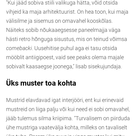
"Kui jääd sobiva stiili valikuga hätta, võid otsida
vihjeid ka maja arhitektuurist. On hea toon, kui maja
välisilme ja sisemus on omavahel kooskõlas.
Näiteks sobib nõukaaegsesse paneelmajja väga
hästi retro hõnguga sisustus, mis on teinud võimsa
comebacki
. Uusehitise puhul aga ei tasu otsida
mööblit antiigipoest, vaid see peaks olema majale
sobivalt kaasaegse joonega," lisab sisekujundaja.
Üks muster toa kohta
Mustrid elavdavad igat interjööri, ent kui erinevaid
mustreid on liiga palju või kui need ei sobi omavahel,
jääb tulemus silma kriipima. "Turvalisem on piirduda
ühe mustriga vaatevälja kohta, milleks on tavaliselt