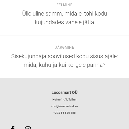
EELMINE
Ülioluline samm, mida ei tohi kodu
kujundades vahele jätta
JÄRGMINE
Sisekujundaja soovitused kodu sisustajale:
mida, kuhu ja kui kõrgele panna?
Locosmart OÜ
Helme 14/1, Tallinn
info@sisustuslust.ee
+372 56 636 188