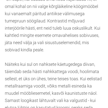
omal kohal on nii valge kõrgläikeline köögimööbel
kui vanaemalt päritud antiikse välimusega
tumepruun söögilaud. Kontrastid mõjuvad
interjöörile hästi, ent neid tuleb luua oskuslikult. Kui
kahtled mingite esemete omavahelises sobivuses,
jäta need välja ja vali sisustuselemendid, mis
sobivad kindla peale.
Näiteks kui sul on nahksete käetugedega diivan,
täiendab seda hästi nahkkattega voodi, hoolimata
sellest, et üks on ühes, teine teises toas. Kui eelistad
metallraamiga voodit, võiks metalli esineda ka
muudel mööbliesemetel, kasvõi kaunistuste näol.
Samast loogikast lähtuvalt vali ka valgustid - kui
elutoa lühtris on kasutatud kroomi, peaks seda