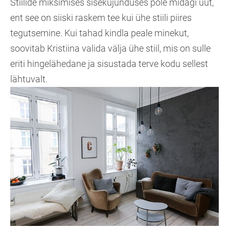
Stiilide miksimises sisekujunduses pole midagi uut,
ent see on siiski raskem tee kui ühe stiili piires
tegutsemine. Kui tahad kindla peale minekut,
soovitab Kristiina valida välja ühe stiil, mis on sulle
eriti hingelähedane ja sisustada terve kodu sellest
lähtuvalt.