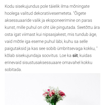
Kodu sisekujundus pole täielik ilma mõningate
hoolega valitud dekoratiivesemeteta. "Õigete
aksessuaaride valik ja eksponeerimine on paras
kunst, mille puhul on oht üle pingutada. Seetõttu ära
osta igat viimast kui nipsasjakest, mis tundub äge,
vaid mõtle iga eseme puhul läbi, kuhu sa selle
paigutaksid ja kas see sobib ümbritsevaga kokku, "
kõlab sisekujundaja soovitus. Loe ka
siit
, kuidas
erinevaid sisustusaksessuaare omavahel kokku
sobitada.