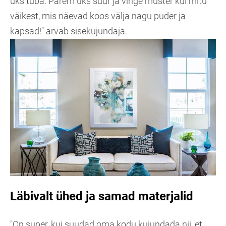
üks tuba. Parem üks suur ja vinge muster kui mitu
väikest, mis näevad koos välja nagu puder ja
kapsad!" arvab sisekujundaja.
Läbivalt ühed ja samad materjalid
"On super, kui suudad oma kodu kujundada nii, et