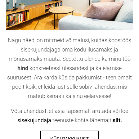
Nagu näed, on mitmeid võimalusi, kuidas koostöös
sisekujundajaga oma kodu ilusamaks ja
mõnusamaks muuta. Seetõttu oleneb ka minu töö
hind
konkreetsest ülesandest ja ka elamise
suurusest. Ära karda küsida pakkumist -
teen omalt
poolt kõik, et leida just sulle sobiv lahendus, mis
mahub kenasti ka sinu eelarvesse!
Võta ühendust, et asja täpsemalt arutada või loe
sisekujundaja
teenuste kohta lähemalt
siit.