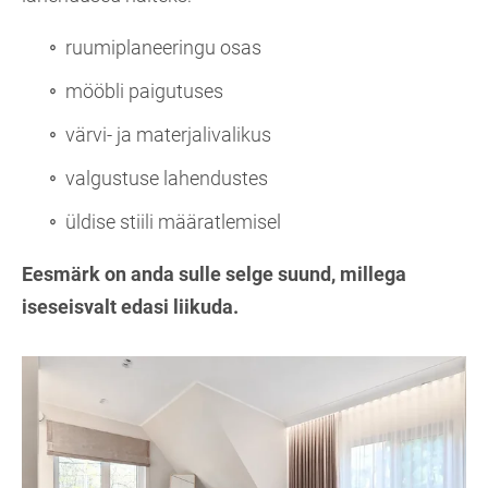
ruumiplaneeringu osas
mööbli paigutuses
värvi- ja materjalivalikus
valgustuse lahendustes
üldise stiili määratlemisel
Eesmärk on anda sulle selge suund, millega
iseseisvalt edasi liikuda.