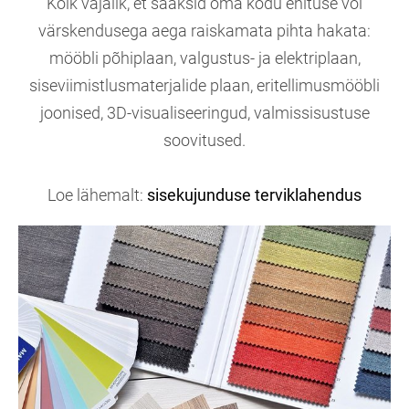
Kõik vajalik, et saaksid oma kodu ehituse või
värskendusega aega raiskamata pihta hakata:
mööbli põhiplaan, valgustus- ja elektriplaan,
siseviimistlusmaterjalide plaan, eritellimusmööbli
joonised, 3D-visualiseeringud, valmissisustuse
soovitused.
Loe lähemalt:
sisekujunduse terviklahendus