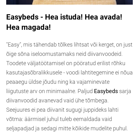
Easybeds - Hea istuda! Hea avada!
Hea magada!
"Easy", mis tähendab tõlkes lihtsat või kerget, on just
õige sõna iseloomustamaks neid diivanvoodeid.
Toodete väljatöötamisel on pööratud erilist rõhku
kasutajasõbralikkusele - voodi lahtitegemine ei nõua
peaaegu üldse jõudu ning ka vajaminevate
liigutuste arv on minimaalne. Paljud
Easybeds
sarja
diivanvoodid avanevad vaid ühe tõmbega.
Seejuures ei pea diivanit sugugi juppideks lahti
võtma: äärmisel juhul tuleb eemaldada vaid
seljapadjad ja sedagi mitte kõikide mudelite puhul.