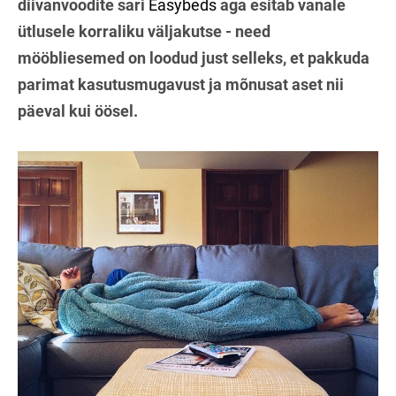
diivanvoodite sari
Easybeds
aga esitab vanale
ütlusele korraliku väljakutse - need
mööbliesemed on loodud just selleks, et pakkuda
parimat kasutusmugavust ja mõnusat aset nii
päeval kui öösel.