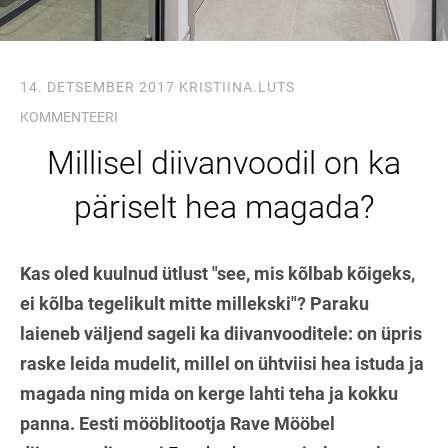
14. DETSEMBER 2017
KRISTIINA.LUTS
KOMMENTEERI
Millisel diivanvoodil on ka
päriselt hea magada?
Kas oled kuulnud ütlust "see, mis kõlbab kõigeks,
ei kõlba tegelikult mitte millekski"? Paraku
laieneb väljend sageli ka diivanvooditele: on üpris
raske leida mudelit, millel on ühtviisi hea istuda ja
magada ning mida on kerge lahti teha ja kokku
panna. Eesti mööblitootja Rave Mööbel