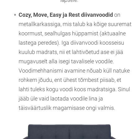
Cozy, Move, Easy ja Rest diivanvoodid
on
metallkarkassiga, mis talub ka kõige suuremat
koormust, sealhulgas hüppamist (aktuaalne
lastega peredes). Iga diivanvoodi koosseisu
kuulub madrats, nii et lahtivõetud ase ei jää
mugavuselt alla isegi tavalisele voodile.
Voodimehhanismi avamine nõuab küll natuke
rohkem jõudu, ent ühest tõmbest piisab, et
lahti tuleks kogu voodi koos madratsiga. Sinul
jääb üle vaid laotada voodile lina ja
täisväärtuslik magamisase ongi valmis.