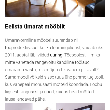
Eelista ümarat mööblit
Ümaravormiline mööbel suurendab nii
tööproduktiivsust kui ka loomingulisust, väidab üks
2011. aastal läbi viidud
uuring
. Tõepoolest – miks
mitte vahetada rangevõitu kandiline töölaud
ümarama vastu, mis mõjub ehk vähem piiravalt?
Samamoodi võiksid sisse tuua ühe pehme tugitooli,
kus vahepeal mõnusasti mõtteid koondada. Loobu
liigsest rangusest ja näed, kuidas head mõtted
lausa lendavad pähe.