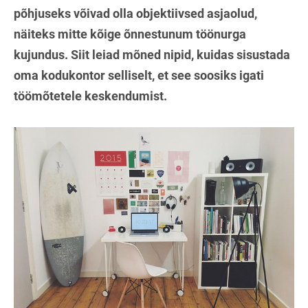
põhjuseks võivad olla objektiivsed asjaolud,
näiteks mitte kõige õnnestunum töönurga
kujundus. Siit leiad mõned nipid, kuidas sisustada
oma kodukontor selliselt, et see soosiks igati
töömõtetele keskendumist.