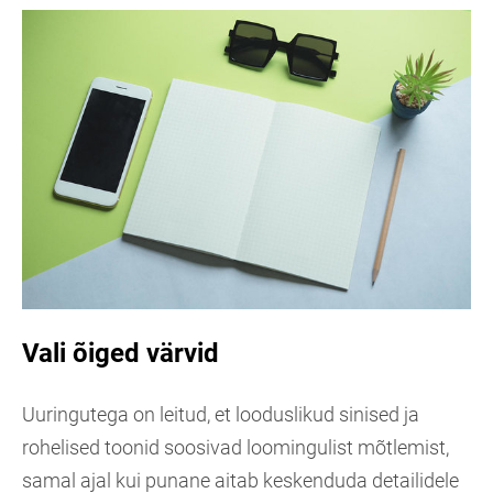
Vali õiged värvid
Uuringutega on leitud, et looduslikud sinised ja
rohelised toonid soosivad loomingulist mõtlemist,
samal ajal kui punane aitab keskenduda detailidele