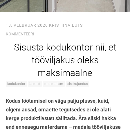
18. VEEBRUAR 2020
KRISTIINA.LUTS
KOMMENTEERI
Sisusta kodukontor nii, et
tööviljakus oleks
maksimaalne
kodukontor
taimed
minimalism
sisekujundus
Kodus töötamisel on väga palju plusse, kuid,
olgem ausad, omaette tegutsedes ei ole alati
kerge produktiivsust säilitada. Ära siiski hakka
end enneaegu materdama – madala tööviljakuse