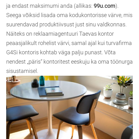
ja endast maksimumi anda (allikas:
99u.com
).
Seega võiksid lisada oma kodukontorisse värve, mis
suurendavad produktiivsust just sinu valdkonnas.
Näiteks on reklaamiagentuuri Taevas kontor
peaasjalikult rohelist värvi, samal ajal kui turvafirma
G4Si kontoris kohtab väga palju punast. Võta
nendest „päris“ kontoritest eeskuju ka oma töönurga
sisustamisel.