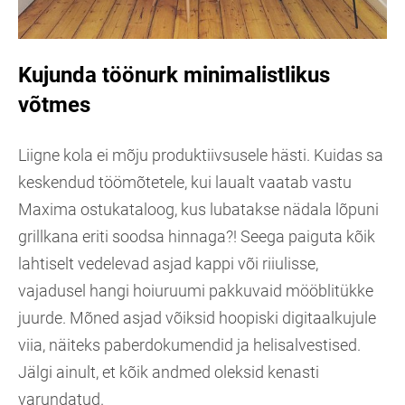
Kujunda töönurk minimalistlikus
võtmes
Liigne kola ei mõju produktiivsusele hästi. Kuidas sa
keskendud töömõtetele, kui laualt vaatab vastu
Maxima ostukataloog, kus lubatakse nädala lõpuni
grillkana eriti soodsa hinnaga?! Seega paiguta kõik
lahtiselt vedelevad asjad kappi või riiulisse,
vajadusel hangi hoiuruumi pakkuvaid mööblitükke
juurde. Mõned asjad võiksid hoopiski digitaalkujule
viia, näiteks paberdokumendid ja helisalvestised.
Jälgi ainult, et kõik andmed oleksid kenasti
varundatud.