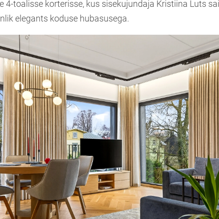
se 4-toalisse korterisse, kus sisekujundaja Kristiina Luts s
inlik elegants koduse hubasusega.