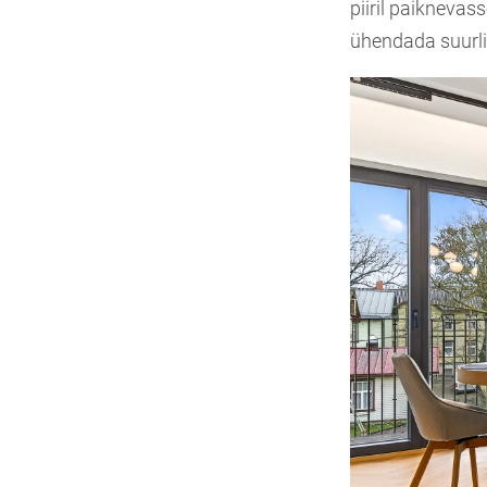
piiril paiknevas
ühendada suurl