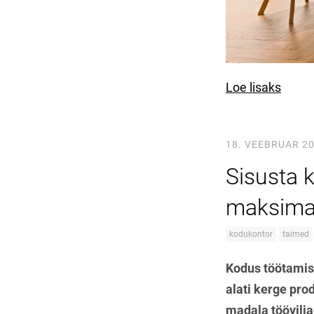
Loe lisaks
18. VEEBRUAR 2
Sisusta k
maksima
kodukontor
taimed
Kodus töötamise
alati kerge pro
madala töövilja