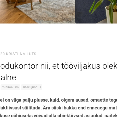
020
KRISTIINA.LUTS
odukontor nii, et tööviljakus ole
alne
minimalism
sisekujundus
l on väga palju plusse, kuid, olgem ausad, omaette teg
duktiivsust säilitada. Ära siiski hakka end enneaegu m
kuse põhjuseks võivad olla objektiivsed asjaolud, näite