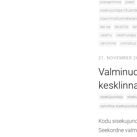
planeerimine
pleed
sisekujundaja nõuand
siseviimistlusmaterjali
tee ise
tekstiilid
te
valamu
valamukapp
värvimine
viimistlus
21. NOVEMBER 2
Valminud
kesklinna 
sisekujundaja
sisek
vannitoa sisekujundu
Kodu sisekujundu
Seekordne valmi