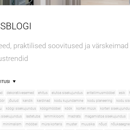
USBLOGI
ed, praktilised soovitused ja värskeimad
ustrendid
ITUSI
ad
dekoratiivesemed
ehitus
elutoa sisekujundus
eritellimusmööbel
esik
jöör
jõulud
kandik
kardinad
kodu kujundamine
kodu planeering
kodu si
u
köögi sisekujundus
köögimööbel
köök
korteri müük
korteri sisekujundu
a sisekujundus
lastetuba
lemmikloom
madrats
magamistoa sisekujundus
minimalism
mööbel
müra korteris
muster
muusika
nõud
nõukaaegne