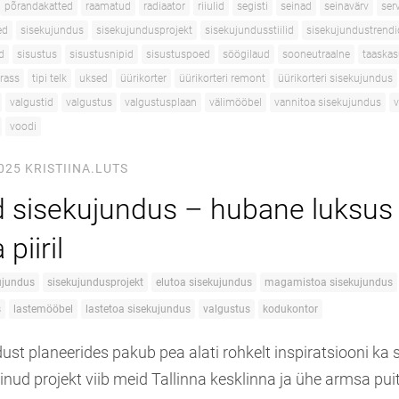
põrandakatted
raamatud
radiaator
riiulid
segisti
seinad
seinavärv
serv
ed
sisekujundus
sisekujundusprojekt
sisekujundusstiilid
sisekujundustrendi
d
sisustus
sisustusnipid
sisustuspoed
söögilaud
sooneutraalne
taaskas
rrass
tipi telk
uksed
üürikorter
üürikorteri remont
üürikorteri sisekujundus
valgustid
valgustus
valgustusplaan
välimööbel
vannitoa sisekujundus
v
voodi
025
KRISTIINA.LUTS
 sisekujundus – hubane luksus
piiril
ujundus
sisekujundusprojekt
elutoa sisekujundus
magamistoa sisekujundus
s
lastemööbel
lastetoa sisekujundus
valgustus
kodukontor
st planeerides pakub pea alati rohkelt inspiratsiooni ka s
nud projekt viib meid Tallinna kesklinna ja ühe armsa pui