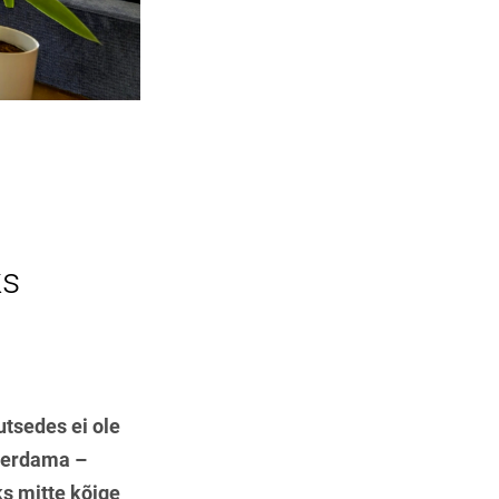
ks
utsedes ei ole
aterdama –
ks mitte kõige