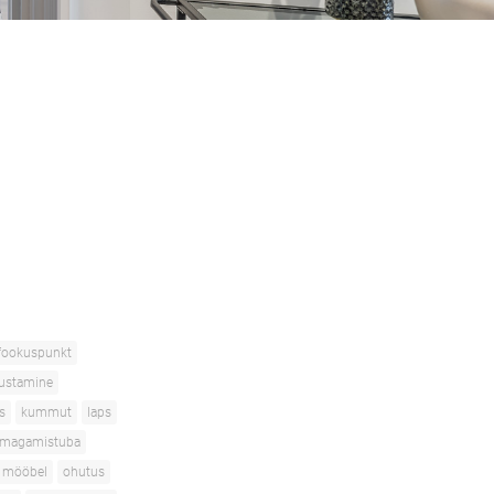
fookuspunkt
sustamine
s
kummut
laps
magamistuba
 mööbel
ohutus