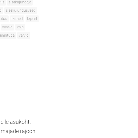
iis
sisekujundaja
d
sisekujundusvead
utus
taimed
tapeet
vaasid
vaip
annituba
värvid
elle asukoht.
tmajade rajooni