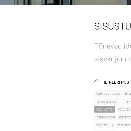
SISUST
Põnevad ide
sisekujund
FILTREERI POST
Kõik postitused
akn
heliisolatsioon
inter
kodukontor
kodurah
lastemööbel
lasteto
maja müük
metallid