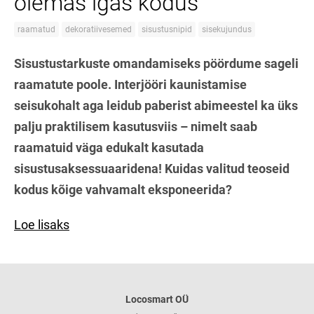
olemas igas kodus
raamatud
dekoratiivesemed
sisustusnipid
sisekujundus
Sisustustarkuste omandamiseks pöördume sageli
raamatute poole. Interjööri kaunistamise
seisukohalt aga leidub paberist abimeestel ka üks
palju praktilisem kasutusviis – nimelt saab
raamatuid väga edukalt kasutada
sisustusaksessuaaridena! Kuidas valitud teoseid
kodus kõige vahvamalt eksponeerida?
Loe lisaks
Locosmart OÜ