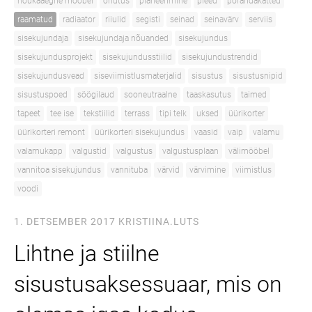
nõukaaegne mööbel
ohutus
planeerimine
pleed
põrandakatted
raamatud
radiaator
riiulid
segisti
seinad
seinavärv
serviis
sisekujundaja
sisekujundaja nõuanded
sisekujundus
sisekujundusprojekt
sisekujundusstiilid
sisekujundustrendid
sisekujundusvead
siseviimistlusmaterjalid
sisustus
sisustusnipid
sisustuspoed
söögilaud
sooneutraalne
taaskasutus
taimed
tapeet
tee ise
tekstiilid
terrass
tipi telk
uksed
üürikorter
üürikorteri remont
üürikorteri sisekujundus
vaasid
vaip
valamu
valamukapp
valgustid
valgustus
valgustusplaan
välimööbel
vannitoa sisekujundus
vannituba
värvid
värvimine
viimistlus
voodi
1. DETSEMBER 2017
KRISTIINA.LUTS
Lihtne ja stiilne
sisustusaksessuaar, mis on