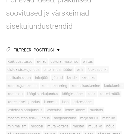
soovitused ja värskeimad
sisekujundustrendid
FILTREERI POSTITUSI
Kõik postitused
aknad
dekoratiivesemed
ehitus
elutoa sisekujundus
eritellimusmööbel
esik
fookuspunkt
heliisolatsioon
interjöör
jõulud
kandik
kardinad
kodu kujundamine
kodu planeering
kodu sisustamine
kodukontor
kodurahu
köögi sisekujundus
köögimööbel
köök
korteri müük
korteri sisekujundus
kummut
laps
lastemööbel
lastetoa sisekujundus
lastetuba
lemmikloom
madrats
magamistoa sisekujundus
magamistuba
maja müük
metallid
minimalism
mööbel
müra korteris
muster
muusika
nõud