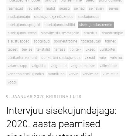
nõukaaegne mööbel
ohutus
planeerimine
pleed
põrandakatted
raamatud
radiaator
riiulid
segisti
seinad
seinavärv
serviis
sisekujundaja
sisekujundaja nõuanded
sisekujundus
sisekujundusprojekt
sisekujundusstiilid
sisekujundustrendid
sisekujundusvead
siseviimistlusmaterjalid
sisustus
sisustusnipid
sisustuspoed
söögilaud
sooneutraalne
taaskasutus
taimed
tapeet
tee ise
tekstiilid
terrass
tipi telk
uksed
üürikorter
üürikorteri remont
üürikorteri sisekujundus
vaasid
vaip
valamu
valamukapp
valgustid
valgustus
valgustusplaan
välimööbel
vannitoa sisekujundus
vannituba
värvid
värvimine
viimistlus
voodi
9. JAANUAR 2020
KRISTIINA.LUTS
Intervjuu sisekujundajaga:
2020. aasta peamised