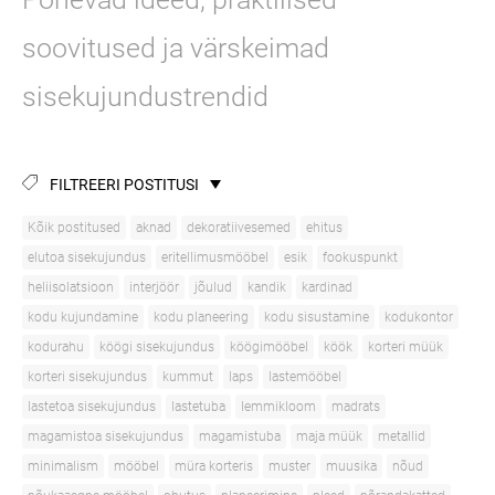
soovitused ja värskeimad
sisekujundustrendid
FILTREERI POSTITUSI
Kõik postitused
aknad
dekoratiivesemed
ehitus
elutoa sisekujundus
eritellimusmööbel
esik
fookuspunkt
heliisolatsioon
interjöör
jõulud
kandik
kardinad
kodu kujundamine
kodu planeering
kodu sisustamine
kodukontor
kodurahu
köögi sisekujundus
köögimööbel
köök
korteri müük
korteri sisekujundus
kummut
laps
lastemööbel
lastetoa sisekujundus
lastetuba
lemmikloom
madrats
magamistoa sisekujundus
magamistuba
maja müük
metallid
minimalism
mööbel
müra korteris
muster
muusika
nõud