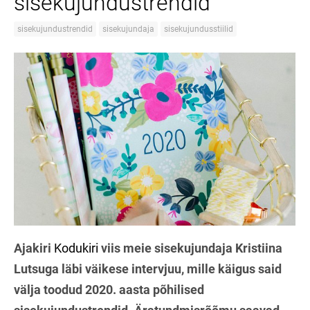
sisekujundustrendid
sisekujundustrendid
sisekujundaja
sisekujundusstiilid
Ajakiri
Kodukiri
viis meie sisekujundaja Kristiina
Lutsuga läbi väikese intervjuu, mille käigus said
välja toodud 2020. aasta põhilised