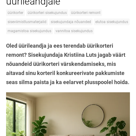
üürileandjale
üürikorter
üürikorteri sisekujundus
üürikorteri remont
siseviimistlusmaterjalid
sisekujundaja nõuanded
elutoa sisekujundus
magamistoa sisekujundus
vannitoa sisekujundus
Oled üürileandja ja ees terendab üürikorteri
remont? Sisekujundaja Kristiina Luts jagab väärt
nõuandeid üürikorteri värskendamiseks, mis
aitavad sinu korteril konkureerivate pakkumiste
seas silma paista ja ka eelarvet plusspoolel hoida.