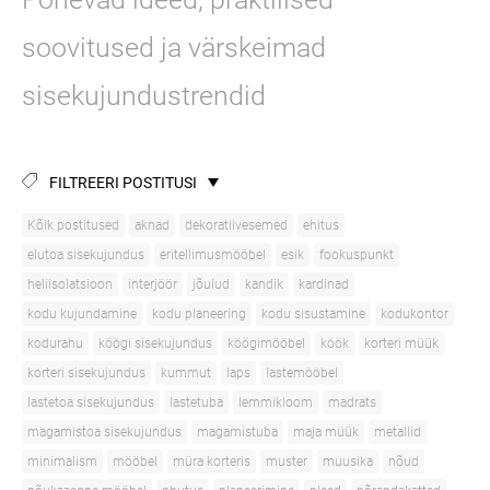
soovitused ja värskeimad
sisekujundustrendid
FILTREERI POSTITUSI
Kõik postitused
aknad
dekoratiivesemed
ehitus
elutoa sisekujundus
eritellimusmööbel
esik
fookuspunkt
heliisolatsioon
interjöör
jõulud
kandik
kardinad
kodu kujundamine
kodu planeering
kodu sisustamine
kodukontor
kodurahu
köögi sisekujundus
köögimööbel
köök
korteri müük
korteri sisekujundus
kummut
laps
lastemööbel
lastetoa sisekujundus
lastetuba
lemmikloom
madrats
magamistoa sisekujundus
magamistuba
maja müük
metallid
minimalism
mööbel
müra korteris
muster
muusika
nõud