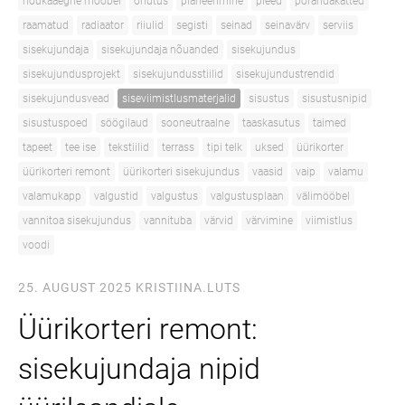
nõukaaegne mööbel
ohutus
planeerimine
pleed
põrandakatted
raamatud
radiaator
riiulid
segisti
seinad
seinavärv
serviis
sisekujundaja
sisekujundaja nõuanded
sisekujundus
sisekujundusprojekt
sisekujundusstiilid
sisekujundustrendid
sisekujundusvead
siseviimistlusmaterjalid
sisustus
sisustusnipid
sisustuspoed
söögilaud
sooneutraalne
taaskasutus
taimed
tapeet
tee ise
tekstiilid
terrass
tipi telk
uksed
üürikorter
üürikorteri remont
üürikorteri sisekujundus
vaasid
vaip
valamu
valamukapp
valgustid
valgustus
valgustusplaan
välimööbel
vannitoa sisekujundus
vannituba
värvid
värvimine
viimistlus
voodi
25. AUGUST 2025
KRISTIINA.LUTS
Üürikorteri remont:
sisekujundaja nipid