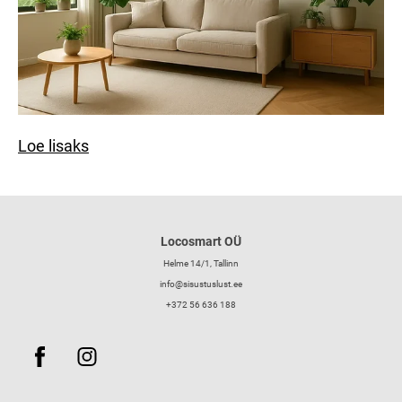
Loe lisaks
Locosmart OÜ
Helme 14/1, Tallinn
info@sisustuslust.ee
+372 56 636 188