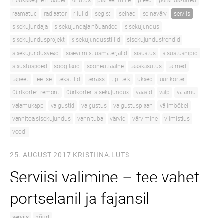
nõukaaegne mööbel
ohutus
planeerimine
pleed
põrandakatted
raamatud
radiaator
riiulid
segisti
seinad
seinavärv
serviis
sisekujundaja
sisekujundaja nõuanded
sisekujundus
sisekujundusprojekt
sisekujundusstiilid
sisekujundustrendid
sisekujundusvead
siseviimistlusmaterjalid
sisustus
sisustusnipid
sisustuspoed
söögilaud
sooneutraalne
taaskasutus
taimed
tapeet
tee ise
tekstiilid
terrass
tipi telk
uksed
üürikorter
üürikorteri remont
üürikorteri sisekujundus
vaasid
vaip
valamu
valamukapp
valgustid
valgustus
valgustusplaan
välimööbel
vannitoa sisekujundus
vannituba
värvid
värvimine
viimistlus
voodi
25. AUGUST 2017
KRISTIINA.LUTS
Serviisi valimine – tee vahet
portselanil ja fajansil
serviis
nõud