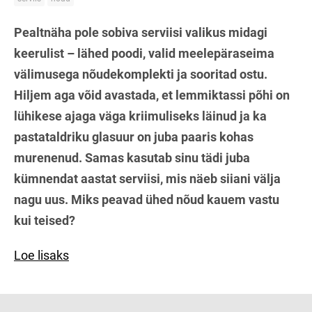
Pealtnäha pole sobiva serviisi valikus midagi
keerulist – lähed poodi, valid meelepäraseima
välimusega nõudekomplekti ja sooritad ostu.
Hiljem aga võid avastada, et lemmiktassi põhi on
lühikese ajaga väga kriimuliseks läinud ja ka
pastataldriku glasuur on juba paaris kohas
murenenud. Samas kasutab sinu tädi juba
kümnendat aastat serviisi, mis näeb siiani välja
nagu uus. Miks peavad ühed nõud kauem vastu
kui teised?
Loe lisaks