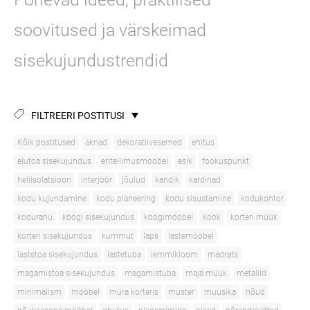
soovitused ja värskeimad
sisekujundustrendid
FILTREERI POSTITUSI
Kõik postitused
aknad
dekoratiivesemed
ehitus
elutoa sisekujundus
eritellimusmööbel
esik
fookuspunkt
heliisolatsioon
interjöör
jõulud
kandik
kardinad
kodu kujundamine
kodu planeering
kodu sisustamine
kodukontor
kodurahu
köögi sisekujundus
köögimööbel
köök
korteri müük
korteri sisekujundus
kummut
laps
lastemööbel
lastetoa sisekujundus
lastetuba
lemmikloom
madrats
magamistoa sisekujundus
magamistuba
maja müük
metallid
minimalism
mööbel
müra korteris
muster
muusika
nõud