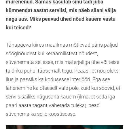
murenenud. Samas kasutab sinu tädi juba
kümnendat aastat serviisi, mis näeb siiani välja
nagu uus. Miks peavad ühed nõud kauem vastu
kui teised?
Tänapäeva kiires maailmas mõtlevad päris paljud
sööginõudest kui keraamilistest nõudest,
süvenemata sellesse, mis materjaliga ühe või teise
taldriku puhul täpsemalt tegu. Peaasi, et nõu oleks
ilus ja passiks ka kodusesse interjööri. Ega see
lähenemine ka otseselt vale pole, kuid kui soovid, et
serviis säiliks nägusana kauem (ilma, et seda iga
paari aasta tagant vahetada tuleks), pead
süvenema ka selle koostisesse.