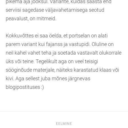
pikema aja jooksul. Variante, kuidas säästa end
serviisi sagedase väljavahetamisega seotud
peavalust, on mitmeid.
Kokkuvõttes ei saa öelda, et portselan on alati
parem variant kui fajanss ja vastupidi. Oluline on
neil kahel vahet teha ja soetada vastavalt olukorrale
üks või teine. Tegelikult aga on veel teisigi
sööginõude materjale, näiteks karastatud klaas või
kivi. Aga sellest juba mõnes järgnevas
blogipostituses :)
EELMINE