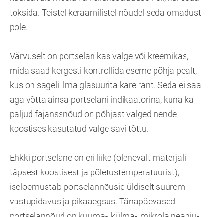
toksida. Teistel keraamilistel nõudel seda omadust
pole.
Värvuselt on portselan kas valge või kreemikas,
mida saad kergesti kontrollida eseme põhja pealt,
kus on sageli ilma glasuurita kare rant. Seda ei saa
aga võtta ainsa portselani indikaatorina, kuna ka
paljud fajanssnõud on põhjast valged nende
koostises kasutatud valge savi tõttu.
Ehkki portselane on eri liike (olenevalt materjali
täpsest koostisest ja põletustemperatuurist),
iseloomustab portselannõusid üldiselt suurem
vastupidavus ja pikaaegsus. Tänapäevased
portselannõud on kuuma-, külma-, mikrolaineahju-