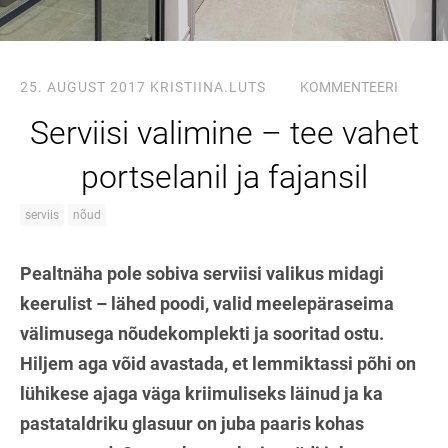
25. AUGUST 2017
KRISTIINA.LUTS
KOMMENTEERI
Serviisi valimine – tee vahet
portselanil ja fajansil
serviis
nõud
Pealtnäha pole sobiva serviisi valikus midagi
keerulist – lähed poodi, valid meelepäraseima
välimusega nõudekomplekti ja sooritad ostu.
Hiljem aga võid avastada, et lemmiktassi põhi on
lühikese ajaga väga kriimuliseks läinud ja ka
pastataldriku glasuur on juba paaris kohas