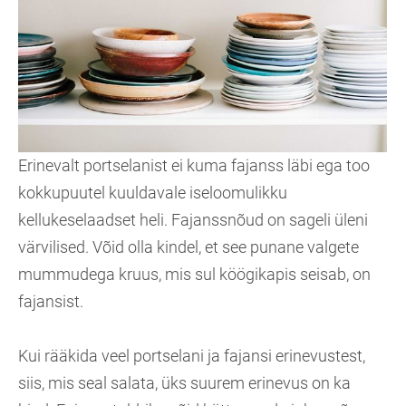
Erinevalt portselanist ei kuma fajanss läbi ega too
kokkupuutel kuuldavale iseloomulikku
kellukeselaadset heli. Fajanssnõud on sageli üleni
värvilised. Võid olla kindel, et see punane valgete
mummudega kruus, mis sul köögikapis seisab, on
fajansist.
Kui rääkida veel portselani ja fajansi erinevustest,
siis, mis seal salata, üks suurem erinevus on ka