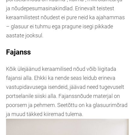
ja nõudepesumasinakindlad. Erinevalt teistest
keraamilistest nõudest ei pure neid ka ajahammas
– glasuur ei tuhmu ega pragune isegi pikkade
aastate jooksul.
Fajanss
Kõik ülejäänud keraamilised nõud võib liigitada
fajansi alla. Ehkki ka nende seas leidub erineva
vastupidavusega isendeid, jäävad need tugevuselt
portselanile siiski alla. Fajanssnõude materjal on
poorsem ja pehmem. Seetõttu on ka glasuurimõrad
ja muud täkked kiiremad tulema.