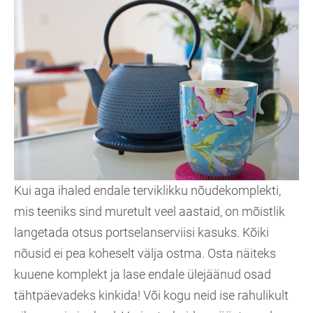
Kui aga ihaled endale terviklikku nõudekomplekti,
mis teeniks sind muretult veel aastaid, on mõistlik
langetada otsus portselanserviisi kasuks. Kõiki
nõusid ei pea koheselt välja ostma. Osta näiteks
kuuene komplekt ja lase endale ülejäänud osad
tähtpäevadeks kinkida! Või kogu neid ise rahulikult