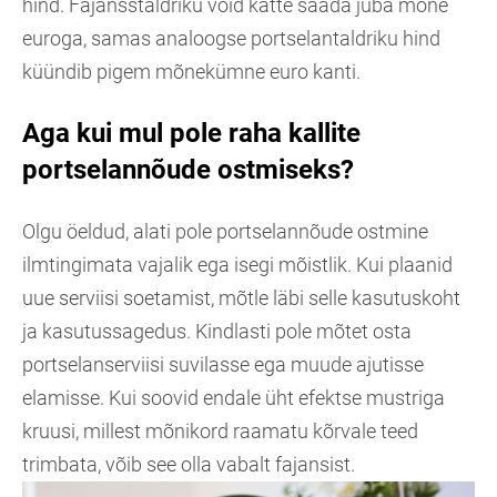
hind. Fajansstaldriku võid kätte saada juba mõne
euroga, samas analoogse portselantaldriku hind
küündib pigem mõnekümne euro kanti.
Aga kui mul pole raha kallite
portselannõude ostmiseks?
Olgu öeldud, alati pole portselannõude ostmine
ilmtingimata vajalik ega isegi mõistlik. Kui plaanid
uue serviisi soetamist, mõtle läbi selle kasutuskoht
ja kasutussagedus. Kindlasti pole mõtet osta
portselanserviisi suvilasse ega muude ajutisse
elamisse. Kui soovid endale üht efektse mustriga
kruusi, millest mõnikord raamatu kõrvale teed
trimbata, võib see olla vabalt fajansist.