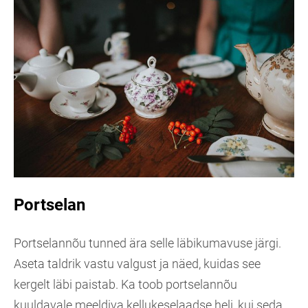
Portselan
Portselannõu tunned ära selle läbikumavuse järgi.
Aseta taldrik vastu valgust ja näed, kuidas see
kergelt läbi paistab. Ka toob portselannõu
kuuldavale meeldiva kellukeselaadse heli, kui seda