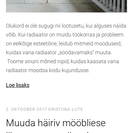
Olukord ei ole sugugi nii lootusetu, kui alguses näida
võib. Kui radiaator on muidu töökorras ja probleem
on eelkõige esteetiline, leidub mitmeid mooduseid,
kuidas vana radiaator „söödavamaks“ muuta.
Toome sinuni mõned nipid, kuidas kaasata vana
radiaator moodsa kodu kujundusse.
Loe lisaks
2. OKTOOBER 2017
KRISTIINA.LUTS
Muuda häiriv mööbliese