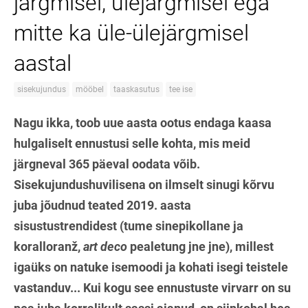
järgmisel, ülejärgmisel ega
mitte ka üle-ülejärgmisel
aastal
sisekujundus
mööbel
taaskasutus
tee ise
Nagu ikka, toob uue aasta ootus endaga kaasa
hulgaliselt ennustusi selle kohta, mis meid
järgneval 365 päeval oodata võib.
Sisekujundushuvilisena on ilmselt sinugi kõrvu
juba jõudnud teated 2019. aasta
sisustustrendidest (tume sinepikollane ja
koralloranž,
art deco
pealetung jne jne), millest
igaüks on natuke isemoodi ja kohati isegi teistele
vastanduv... Kui kogu see ennustuste virvarr on su