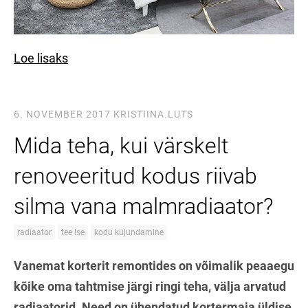
Loe lisaks
6. NOVEMBER 2017
KRISTIINA.LUTS
Mida teha, kui värskelt
renoveeritud kodus riivab
silma vana malmradiaator?
radiaator
tee ise
kodu kujundamine
Vanemat korterit remontides on võimalik peaaegu
kõike oma tahtmise järgi ringi teha, välja arvatud
radiaatorid. Need on ühendatud kortermaja üldise