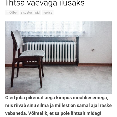
lihtsa vaevaga ilusaks
mööbel
sisustusnipid
tee ise
Oled juba pikemat aega kimpus mööbliesemega,
mis riivab sinu silma ja millest on samal ajal raske
vabaneda. Võimalik, et sa pole lihtsalt midagi