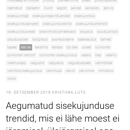
nõukaaegne mööbel
ohutus
planeerimine
pleed
põrandakatted
raamatud
radiaator
riiulid
segisti
seinad
seinavärv
serviis
sisekujundaja
sisekujundaja nõuanded
sisekujundus
sisekujundusprojekt
sisekujundusstiilid
sisekujundustrendid
sisekujundusvead
siseviimistlusmaterjalid
sisustus
sisustusnipid
sisustuspoed
söögilaud
sooneutraalne
taaskasutus
taimed
tapeet
tee ise
tekstiilid
terrass
tipi telk
uksed
üürikorter
üürikorteri remont
üürikorteri sisekujundus
vaasid
vaip
valamu
valamukapp
valgustid
valgustus
valgustusplaan
välimööbel
vannitoa sisekujundus
vannituba
värvid
värvimine
viimistlus
voodi
18. DETSEMBER 2018
KRISTIINA.LUTS
Aegumatud sisekujunduse
trendid, mis ei lähe moest ei