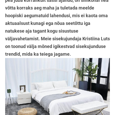
pea juba korralikult sassi ajanud, on siinkohal hea
võtta korraks aeg maha ja tuletada meelde
hoopiski aegumatuid lahendusi, mis ei kaota oma
aktuaalsust kunagi ega nõua seetõttu iga
natukese aja tagant kogu sisustuse
väljavahetamist. Meie sisekujundaja Kristiina Luts
on toonud välja mõned igikestvad sisekujunduse
trendid, mida ka teiega jagame.