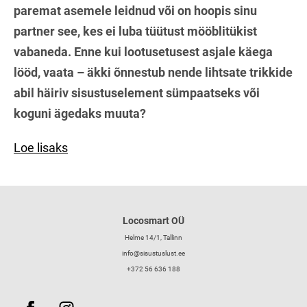
paremat asemele leidnud või on hoopis sinu
partner see, kes ei luba tüütust mööblitükist
vabaneda. Enne kui lootusetusest asjale käega
lööd, vaata – äkki õnnestub nende lihtsate trikkide
abil häiriv sisustuselement sümpaatseks või
koguni ägedaks muuta?
Loe lisaks
Locosmart OÜ
Helme 14/1, Tallinn
info@sisustuslust.ee
+372 56 636 188