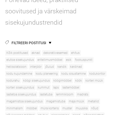
soovitused ja värskeimad
sisekujundustrendid
FILTREERI POSTITUSI
Kõik postitused
aknad
dekoratiivesemed
ehitus
elutoa sisekujundus
eritellimusmööbel
esik
fookuspunkt
heliisolatsioon
interjöör
jõulud
kandik
kardinad
kodu kujundamine
kodu planeering
kodu sisustamine
kodukontor
kodurahu
köögi sisekujundus
köögimööbel
köök
korteri müük
korteri sisekujundus
kummut
laps
lastemööbel
lastetoa sisekujundus
lastetuba
lemmikloom
madrats
magamistoa sisekujundus
magamistuba
maja müük
metallid
minimalism
mööbel
müra korteris
muster
muusika
nõud