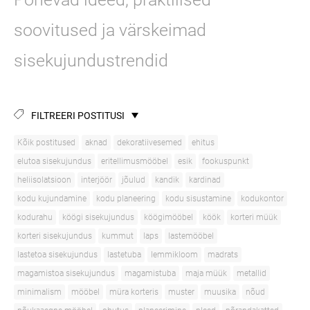
soovitused ja värskeimad
sisekujundustrendid
FILTREERI POSTITUSI
Kõik postitused
aknad
dekoratiivesemed
ehitus
elutoa sisekujundus
eritellimusmööbel
esik
fookuspunkt
heliisolatsioon
interjöör
jõulud
kandik
kardinad
kodu kujundamine
kodu planeering
kodu sisustamine
kodukontor
kodurahu
köögi sisekujundus
köögimööbel
köök
korteri müük
korteri sisekujundus
kummut
laps
lastemööbel
lastetoa sisekujundus
lastetuba
lemmikloom
madrats
magamistoa sisekujundus
magamistuba
maja müük
metallid
minimalism
mööbel
müra korteris
muster
muusika
nõud