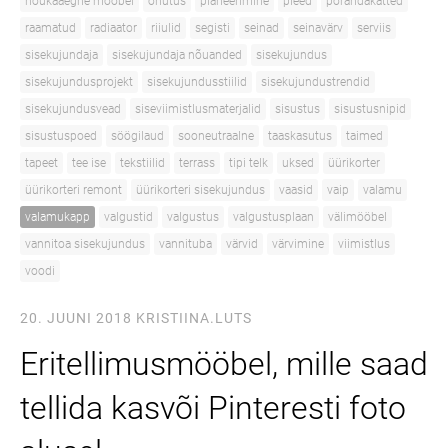
nõukaaegne mööbel
ohutus
planeerimine
pleed
põrandakatted
raamatud
radiaator
riiulid
segisti
seinad
seinavärv
serviis
sisekujundaja
sisekujundaja nõuanded
sisekujundus
sisekujundusprojekt
sisekujundusstiilid
sisekujundustrendid
sisekujundusvead
siseviimistlusmaterjalid
sisustus
sisustusnipid
sisustuspoed
söögilaud
sooneutraalne
taaskasutus
taimed
tapeet
tee ise
tekstiilid
terrass
tipi telk
uksed
üürikorter
üürikorteri remont
üürikorteri sisekujundus
vaasid
vaip
valamu
valamukapp
valgustid
valgustus
valgustusplaan
välimööbel
vannitoa sisekujundus
vannituba
värvid
värvimine
viimistlus
voodi
20. JUUNI 2018
KRISTIINA.LUTS
Eritellimusmööbel, mille saad
tellida kasvõi Pinteresti foto