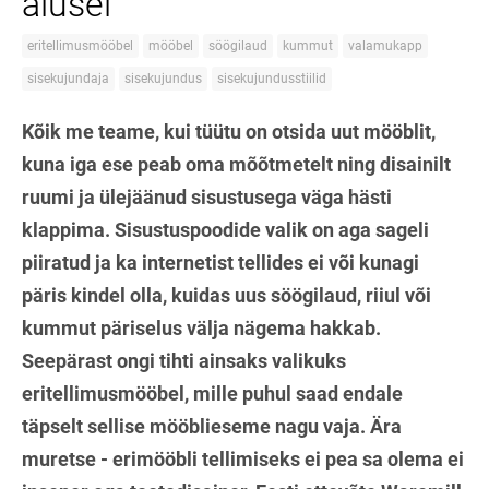
alusel
eritellimusmööbel
mööbel
söögilaud
kummut
valamukapp
sisekujundaja
sisekujundus
sisekujundusstiilid
Kõik me teame, kui tüütu on otsida uut mööblit,
kuna iga ese peab oma mõõtmetelt ning disainilt
ruumi ja ülejäänud sisustusega väga hästi
klappima. Sisustuspoodide valik on aga sageli
piiratud ja ka internetist tellides ei või kunagi
päris kindel olla, kuidas uus söögilaud, riiul või
kummut päriselus välja nägema hakkab.
Seepärast ongi tihti ainsaks valikuks
eritellimusmööbel, mille puhul saad endale
täpselt sellise mööblieseme nagu vaja. Ära
muretse - erimööbli tellimiseks ei pea sa olema ei