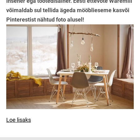
insener ega tootedisainer. Eesti ettevõte Waremill
võimaldab sul tellida ägeda mööblieseme kasvõi
Pinterestist nähtud foto alusel!
Loe lisaks