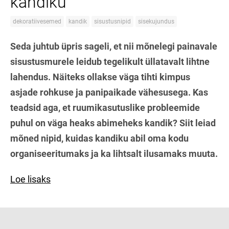
kandiku
dekoratiivesemed
kandik
sisustusnipid
sisekujundus
Seda juhtub üpris sageli, et nii mõnelegi painavale
sisustusmurele leidub tegelikult üllatavalt lihtne
lahendus. Näiteks ollakse väga tihti kimpus
asjade rohkuse ja panipaikade vähesusega. Kas
teadsid aga, et ruumikasutuslike probleemide
puhul on väga heaks abimeheks kandik? Siit leiad
mõned nipid, kuidas kandiku abil oma kodu
organiseeritumaks ja ka lihtsalt ilusamaks muuta.
Loe lisaks