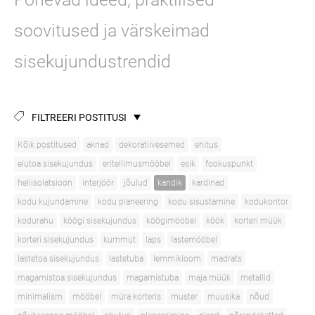
soovitused ja värskeimad
sisekujundustrendid
FILTREERI POSTITUSI
Kõik postitused
aknad
dekoratiivesemed
ehitus
elutoa sisekujundus
eritellimusmööbel
esik
fookuspunkt
heliisolatsioon
interjöör
jõulud
kandik
kardinad
kodu kujundamine
kodu planeering
kodu sisustamine
kodukontor
kodurahu
köögi sisekujundus
köögimööbel
köök
korteri müük
korteri sisekujundus
kummut
laps
lastemööbel
lastetoa sisekujundus
lastetuba
lemmikloom
madrats
magamistoa sisekujundus
magamistuba
maja müük
metallid
minimalism
mööbel
müra korteris
muster
muusika
nõud