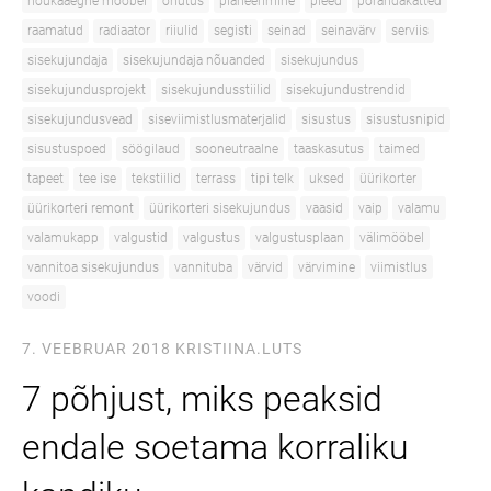
nõukaaegne mööbel
ohutus
planeerimine
pleed
põrandakatted
raamatud
radiaator
riiulid
segisti
seinad
seinavärv
serviis
sisekujundaja
sisekujundaja nõuanded
sisekujundus
sisekujundusprojekt
sisekujundusstiilid
sisekujundustrendid
sisekujundusvead
siseviimistlusmaterjalid
sisustus
sisustusnipid
sisustuspoed
söögilaud
sooneutraalne
taaskasutus
taimed
tapeet
tee ise
tekstiilid
terrass
tipi telk
uksed
üürikorter
üürikorteri remont
üürikorteri sisekujundus
vaasid
vaip
valamu
valamukapp
valgustid
valgustus
valgustusplaan
välimööbel
vannitoa sisekujundus
vannituba
värvid
värvimine
viimistlus
voodi
7. VEEBRUAR 2018
KRISTIINA.LUTS
7 põhjust, miks peaksid
endale soetama korraliku